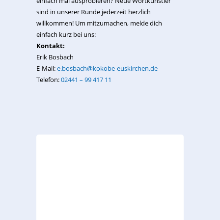
einfach mal ausprobieren? Neue Wortkünstler
sind in unserer Runde jederzeit herzlich
willkommen! Um mitzumachen, melde dich
einfach kurz bei uns:
Kontakt:
Erik Bosbach
E-Mail:
e.bosbach@kokobe-euskirchen.de
Telefon:
02441 – 99 417 11
Fabel
Moderne Märchen
Raubkatze oder