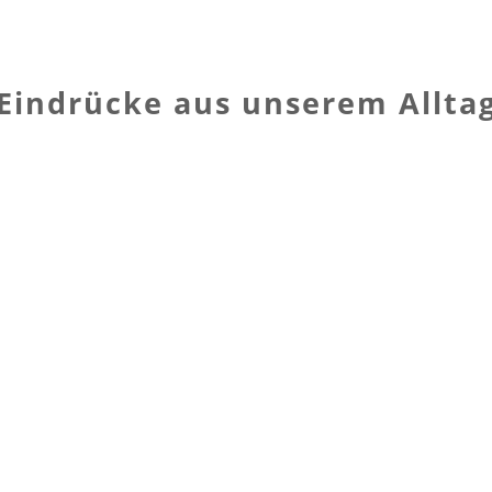
Eindrücke aus unserem Allta