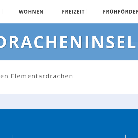
S
WOHNEN
FREIZEIT
FRÜHFÖRDE
DRACHENINSEL
gen Elementardrachen