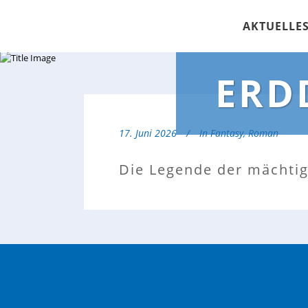
AKTUELLE
ERD
17. Juni 2026
In
Fantasy
,
Roman
Die Legende der mächti