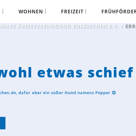
S
WOHNEN
FREIZEIT
FRÜHFÖRDE
HILFE KREISVEREINIGUNG EUSKIRCHEN E.V.
/
ERR
 wohl etwas schief
irchen.de, dafür aber ein süßer Hund namens Pepper 😊